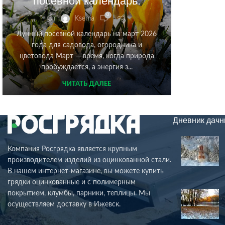
посевной календарь.
0
От
Ksenia
Лунный посевной календарь на март 2026
года для садовода, огородника и
цветовода Март — время, когда природа
пробуждается, а энергия з...
ЧИТАТЬ ДАЛЕЕ
Дневник дачн
Компания Росгрядка является крупным
производителем изделий из оцинкованной стали.
В нашем интернет-магазине, вы можете купить
грядки оцинкованные и с полимерным
покрытием, клумбы, парники, теплицы. Мы
осуществляем доставку в Ижевск.