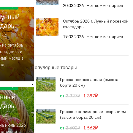
20.03.2026
Нет комментариев
026 ГОД
 Лунный
Октябрь 2026 г. Лунный посевной
дарь.
календарь.
19.03.2026
Нет комментариев
 на октябрь
городника и
мый месяц в
д...
Популярные товары
Грядка оцинкованная (высота
борта 20 см)
026 ГОД
унный
2 327
₽
1 397
₽
от
дарь.
Грядка с полимерным покрытием
(высота борта 20 см)
на июль 2026
2 602
₽
1 562
₽
от
одника и