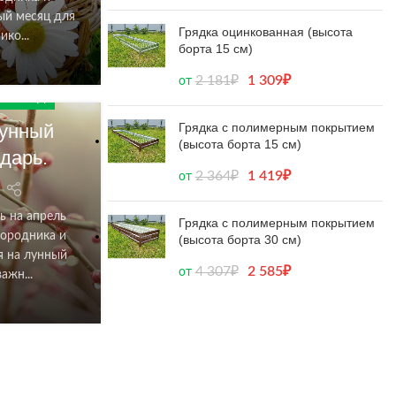
ый месяц для
Грядка оцинкованная (высота
ко...
борта 15 см)
2 181
₽
1 309
₽
от
026 ГОД
Грядка с полимерным покрытием
Лунный
(высота борта 15 см)
дарь.
2 364
₽
1 419
₽
от
ь на апрель
Грядка с полимерным покрытием
городника и
(высота борта 30 см)
я на лунный
4 307
₽
2 585
₽
от
ажн...