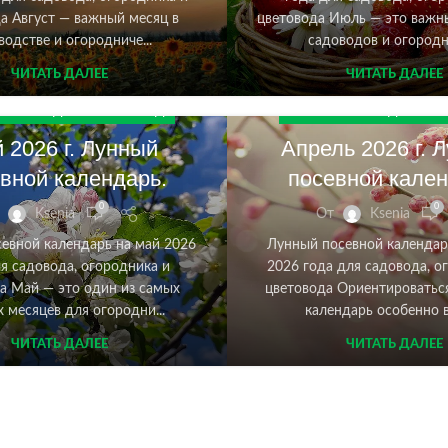
а Август — важный месяц в
цветовода Июль — это важн
водстве и огородниче...
садоводов и огородни
ЧИТАТЬ ДАЛЕЕ
ЧИТАТЬ ДАЛЕЕ
 КАЛЕНДАРЬ НА 2026 ГОД
ЛУННЫЙ КАЛЕНДАРЬ НА 2
 2026 г. Лунный
Апрель 2026 г. 
вной календарь.
посевной кален
0
0
Ksenia
От
Ksenia
евной календарь на май 2026
Лунный посевной календар
я садовода, огородника и
2026 года для садовода, о
а Май — это один из самых
цветовода Ориентироватьс
 месяцев для огородни...
календарь особенно в
ЧИТАТЬ ДАЛЕЕ
ЧИТАТЬ ДАЛЕЕ