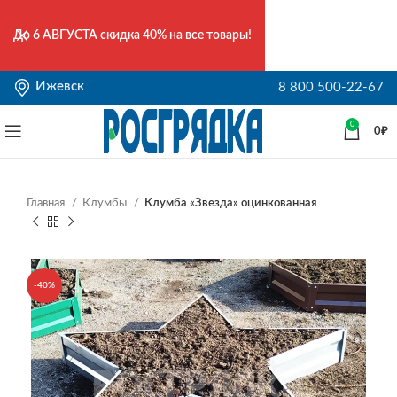
До
6 АВГУСТА
скидка 40% на все товары!
Ижевск
8 800 500-22-67
0
0
₽
Главная
Клумбы
Клумба «Звезда» оцинкованная
-40%