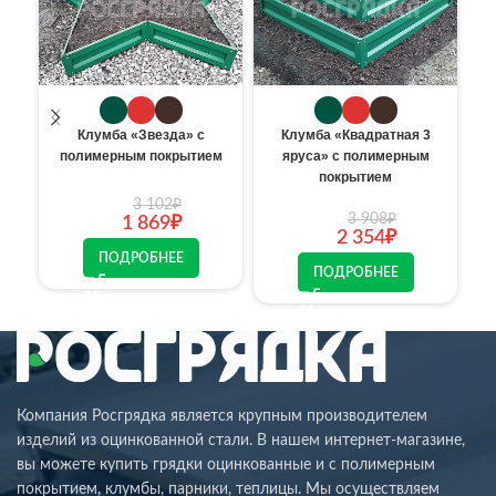
К
Клумба «Звезда» с
Клумба «Квадратная 3
полимерным покрытием
яруса» с полимерным
покрытием
3 102
₽
3 908
₽
1 869
₽
2 354
₽
ПОДРОБНЕЕ
ПОДРОБНЕЕ
Компания Росгрядка является крупным производителем
изделий из оцинкованной стали. В нашем интернет-магазине,
вы можете купить грядки оцинкованные и с полимерным
покрытием, клумбы, парники, теплицы. Мы осуществляем