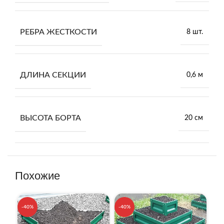
РЕБРА ЖЕСТКОСТИ
8 шт.
ДЛИНА СЕКЦИИ
0,6 м
ВЫСОТА БОРТА
20 см
Похожие
-40%
-40%
-4