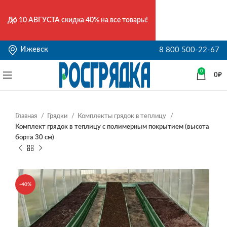
До
10 АВГУСТА
скидка 40% на все товары!
Ижевск
8 800 500-22-67
0
0
₽
Главная
Грядки
Комплекты грядок в теплицу
Комплект грядок в теплицу с полимерным покрытием (высота
борта 30 см)
-40%