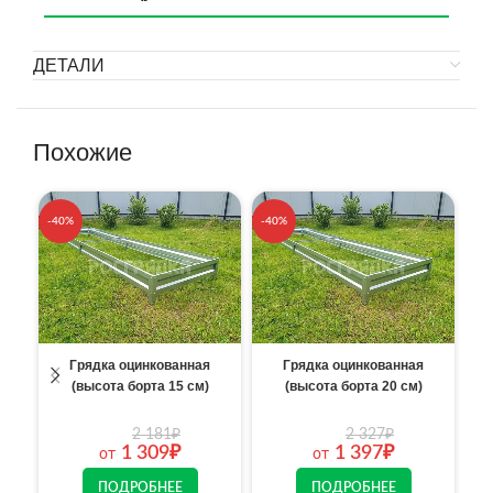
ДЕТАЛИ
Похожие
-40%
-40%
-4
Грядка оцинкованная
Грядка оцинкованная
(высота борта 15 см)
(высота борта 20 см)
2 181
₽
2 327
₽
1 309
₽
1 397
₽
от
от
ПОДРОБНЕЕ
ПОДРОБНЕЕ