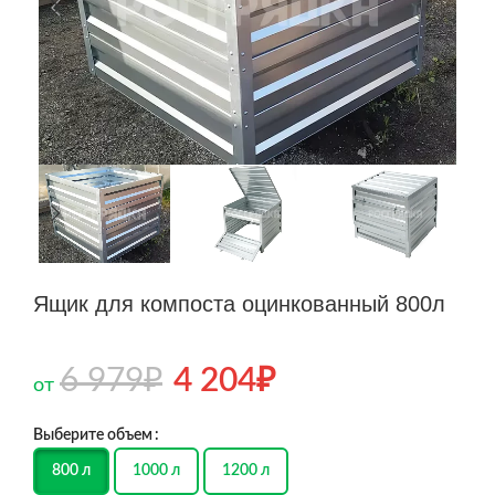
Ящик для компоста оцинкованный 800л
6 979
₽
4 204
₽
от
Выберите объем
800 л
1000 л
1200 л