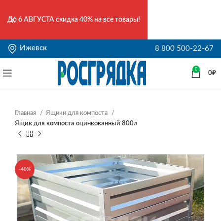
До
6 АВГУСТА
скидка 40% на все товары!
Ижевск
8 800 500-22-67
0
0
₽
Главная
Ящики для компоста
Ящик для компоста оцинкованный 800л
-40%