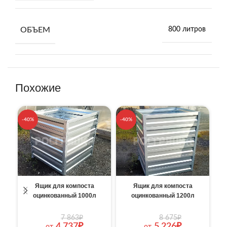
ОБЪЕМ
800 литров
Похожие
-40%
-40%
-4
Ящик для компоста
Ящик для компоста
оцинкованный 1000л
оцинкованный 1200л
7 863
₽
8 675
₽
4 737
₽
5 226
₽
от
от